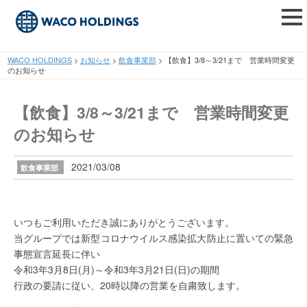
tog
nav
WACO HOLDINGS
>
お知らせ
>
飲食事業部
>
【飲食】3/8～3/21まで 営業時間変更
のお知らせ
【飲食】3/8～3/21まで 営業時間変更
のお知らせ
2021/03/08
飲食事業部
いつもご利用いただき誠にありがとうございます。
当グループでは新型コロナウイルス感染拡大防止に置いての緊急
事態宣言延長に伴い
令和3年3月8日(月)～令和3年3月21日(日)の期間
行政の要請に従い、20時以降の営業を自粛致します。