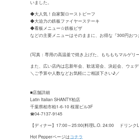
いました。
◆大人気！自家製ローストビーフ
◆大迫力の鉄板ファイヤーステーキ
◆看板メニュー☆鉄板ピザ
などの主要メニューはそのままに、お得な『300円おつ
(写真：専用の高温釜で焼き上げた、もちもちマルゲリー
また、広い店内は忘新年会、歓送迎会、決起会、ウェデ
＼ご予算や人数などお気軽にご相談下さい♪／
■店舗詳細
Latin Italian SHANTY柏店
千葉県柏市柏1-6-10 桜屋ビル3F
☎04-7137-9145
【ディナー】17:00～25:00(料理L.O. 24:00 ドリンクL.O
Hot Pepperページは
コチラ